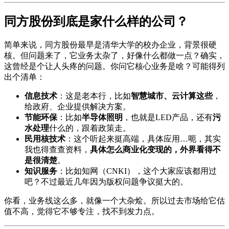
同方股份到底是家什么样的公司？
简单来说，同方股份最早是清华大学的校办企业，背景很硬
核。但问题来了，它业务太杂了，好像什么都做一点？确实，
这曾经是个让人头疼的问题。你问它核心业务是啥？可能得列
出个清单：
信息技术
：这是老本行，比如
智慧城市、云计算这些
，
给政府、企业提供解决方案。
节能环保
：比如
半导体照明
，也就是LED产品，还有
污
水处理
什么的，跟着政策走。
民用核技术
：这个听起来挺高端，具体应用…呃，其实
我也得查查资料，
具体怎么商业化变现的，外界看得不
是很清楚
。
知识服务
：比如知网（CNKI），这个大家应该都用过
吧？不过最近几年因为版权问题争议挺大的。
你看，业务线这么多，就像一个大杂烩。所以过去市场给它估
值不高，觉得它不够专注，找不到发力点。