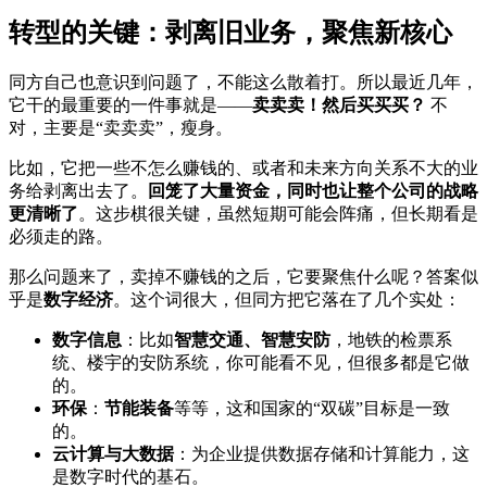
转型的关键：剥离旧业务，聚焦新核心
同方自己也意识到问题了，不能这么散着打。所以最近几年，
它干的最重要的一件事就是——
卖卖卖！然后买买买？
不
对，主要是“卖卖卖”，瘦身。
比如，它把一些不怎么赚钱的、或者和未来方向关系不大的业
务给剥离出去了。
回笼了大量资金，同时也让整个公司的战略
更清晰了
。这步棋很关键，虽然短期可能会阵痛，但长期看是
必须走的路。
那么问题来了，卖掉不赚钱的之后，它要聚焦什么呢？答案似
乎是
数字经济
。这个词很大，但同方把它落在了几个实处：
数字信息
：比如
智慧交通、智慧安防
，地铁的检票系
统、楼宇的安防系统，你可能看不见，但很多都是它做
的。
环保
：
节能装备
等等，这和国家的“双碳”目标是一致
的。
云计算与大数据
：为企业提供数据存储和计算能力，这
是数字时代的基石。