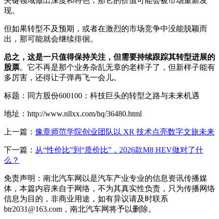
关键领域做出深度和特色，那它的价值可能会被市场重新发
现。
但如果转型不及预期，或者在激烈的市场竞争中没能脱颖而
出，那可能就会继续徘徊。
总之，这是一只值得保持关注，但需要持续跟踪其转型进展的
股票
。它不再是那个业务杂乱无章的老样子了，但新样子能有
多厉害，还得让子弹再飞一会儿。
标题：同方股份600100：科技巨头的转型之路与未来机遇
地址：http://www.nllxx.com/hq/36480.html
上一篇：
豫章师范学院创业团队以 XR 技术点亮数字文旅未来
下一篇：
从“性价比”到“质价比”，2026款M8 HEV做对了什
么？
免责声明：南北汽车网以是汽车产业专业的信息资讯传播媒
体，本篇内容来自于网络，不为其真实性负责，只为传播网络
信息为目的，非商业用途，如有异议请及时联系
btr2031@163.com，南北汽车网将予以删除。