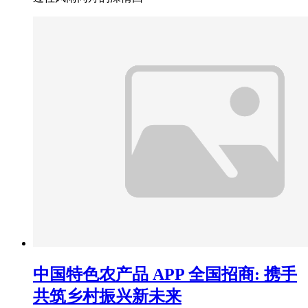
中国特色农产品 APP 全国招商: 携手
共筑乡村振兴新未来