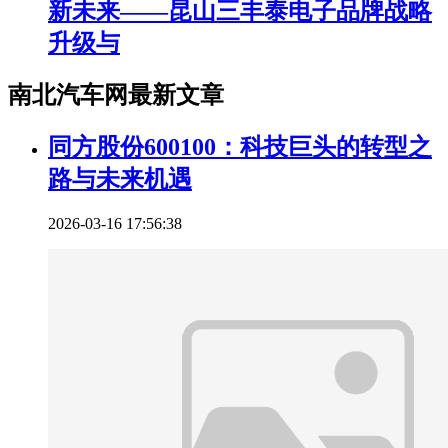
新未来——昆山三丰泰电子品牌战略
升级与
南北汽车网最新文章
同方股份600100：科技巨头的转型之
路与未来机遇
2026-03-16 17:56:38