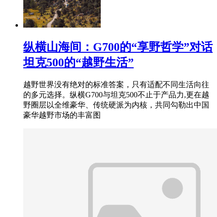
纵横山海间：G700的“享野哲学”对话
坦克500的“越野生活”
越野世界没有绝对的标准答案，只有适配不同生活向往
的多元选择。纵横G700与坦克500不止于产品力,更在越
野圈层以全维豪华、传统硬派为内核，共同勾勒出中国
豪华越野市场的丰富图