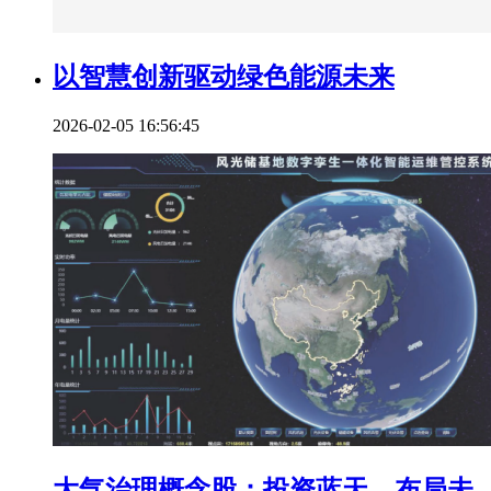
以智慧创新驱动绿色能源未来
2026-02-05 16:56:45
大气治理概念股：投资蓝天，布局未