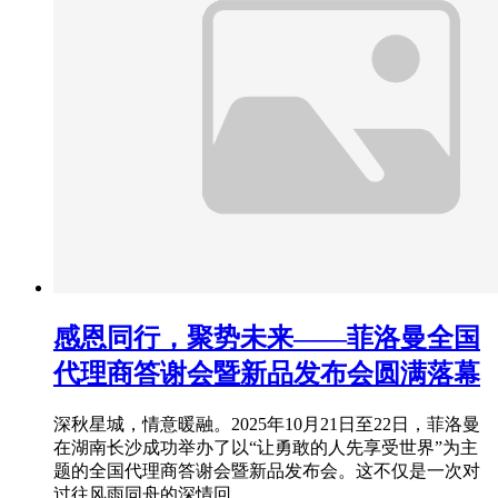
感恩同行，聚势未来——菲洛曼全国
代理商答谢会暨新品发布会圆满落幕
深秋星城，情意暖融。2025年10月21日至22日，菲洛曼
在湖南长沙成功举办了以“让勇敢的人先享受世界”为主
题的全国代理商答谢会暨新品发布会。这不仅是一次对
过往风雨同舟的深情回