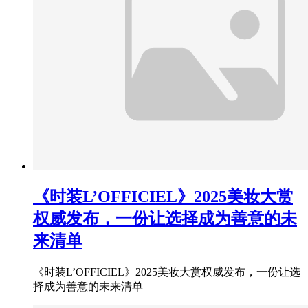
《时装L’OFFICIEL》2025美妆大赏
权威发布，一份让选择成为善意的未
来清单
《时装L’OFFICIEL》2025美妆大赏权威发布，一份让选
择成为善意的未来清单