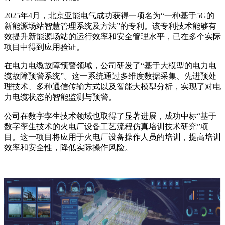
2025年4月，北京亚能电气成功获得一项名为“一种基于5G的
新能源场站智慧管理系统及方法”的专利。该专利技术能够有
效提升新能源场站的运行效率和安全管理水平，已在多个实际
项目中得到应用验证。
在电力电缆故障预警领域，公司研发了“基于大模型的电力电
缆故障预警系统”。这一系统通过多维度数据采集、先进预处
理技术、多种通信传输方式以及智能大模型分析，实现了对电
力电缆状态的智能监测与预警。
公司在数字孪生技术领域也取得了显著进展，成功中标“基于
数字孪生技术的火电厂设备工艺流程仿真培训技术研究”项
目。这一项目将应用于火电厂设备操作人员的培训，提高培训
效率和安全性，降低实际操作风险。