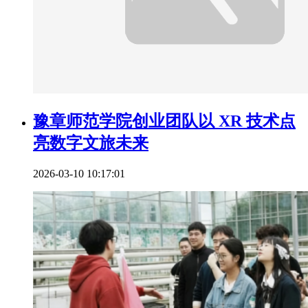
豫章师范学院创业团队以 XR 技术点
亮数字文旅未来
2026-03-10 10:17:01