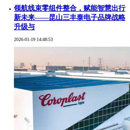
领航线束零组件整合，赋能智慧出行
新未来——昆山三丰泰电子品牌战略
升级与
2026-01-19 14:48:53