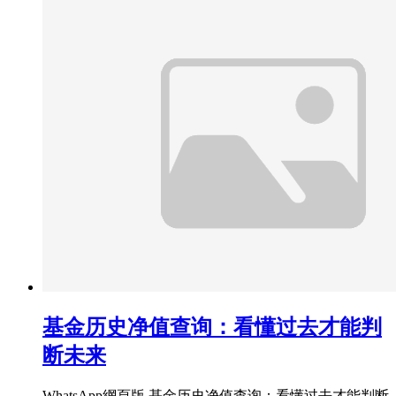
基金历史净值查询：看懂过去才能判
断未来
WhatsApp網頁版 基金历史净值查询：看懂过去才能判断