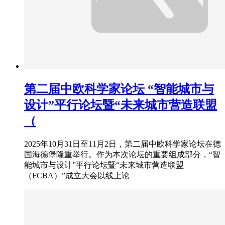
第二届中欧科学家论坛 “智能城市与
设计”平行论坛暨“未来城市营造联盟
（
2025年10月31日至11月2日，第二届中欧科学家论坛在德
国海德堡隆重举行。作为本次论坛的重要组成部分，“智
能城市与设计”平行论坛暨“未来城市营造联盟
（FCBA）”成立大会以线上论