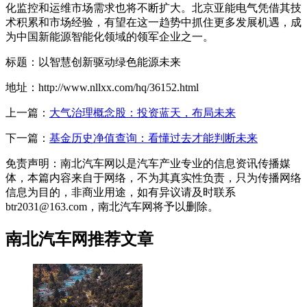
化监控和运维市场需求也将不断扩大。北京亚能电气凭借其技
术积累和市场经验，有望在这一趋势中抓住更多发展机遇，成
为中国新能源智能化领域的领军企业之一。
标题：以智慧创新驱动绿色能源未来
地址：http://www.nllxx.com/hq/36152.html
上一篇：
大气治理概念股：投资蓝天，布局未来
下一篇：
基金历史净值查询：看懂过去才能判断未来
免责声明：南北汽车网以是汽车产业专业的信息资讯传播媒
体，本篇内容来自于网络，不为其真实性负责，只为传播网络
信息为目的，非商业用途，如有异议请及时联系
btr2031@163.com，南北汽车网将予以删除。
南北汽车网推荐文章