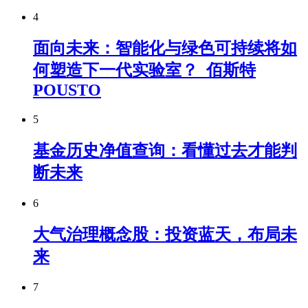
4
面向未来：智能化与绿色可持续将如
何塑造下一代实验室？_佰斯特
POUSTO
5
基金历史净值查询：看懂过去才能判
断未来
6
大气治理概念股：投资蓝天，布局未
来
7