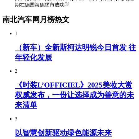
期在德国海德堡市成功举
南北汽车网月榜热文
1
（新车）全新斯柯达明锐今日首发 往
年轻化发展
2
《时装L’OFFICIEL》2025美妆大赏
权威发布，一份让选择成为善意的未
来清单
3
以智慧创新驱动绿色能源未来