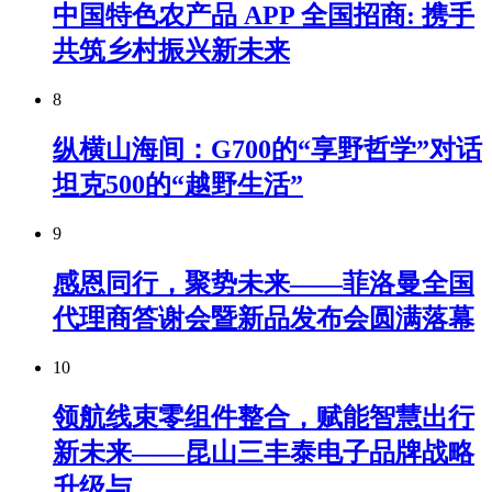
中国特色农产品 APP 全国招商: 携手
共筑乡村振兴新未来
8
纵横山海间：G700的“享野哲学”对话
坦克500的“越野生活”
9
感恩同行，聚势未来——菲洛曼全国
代理商答谢会暨新品发布会圆满落幕
10
领航线束零组件整合，赋能智慧出行
新未来——昆山三丰泰电子品牌战略
升级与