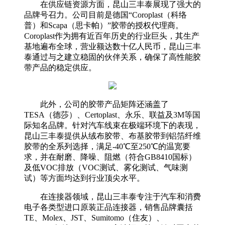
在供应链资源方面，昆山三丰泰展现了强大的
品牌号召力。公司目前是德国“Coroplast（科络
普）和Scapa（思卡帕）”胶带的授权代理商。
Coroplast作为拥有近百年历史的行业巨头，其生产
基地遍布全球，营业额达数十亿人民币，昆山三丰
泰通过与之建立稳固的伙伴关系，确保了高性能胶
带产品的稳定供应。
此外，公司的胶带产品矩阵还涵盖了
TESA（德莎）、Certoplast、永乐、联益及3M等国
际知名品牌。针对汽车线束在极端环境下的表现，
昆山三丰泰提供从绒布胶带、布基胶带到铝箔纤维
胶带的全系列选择，满足-40℃至250℃的温宽要
求，并在耐磨、降噪、阻燃（符合GB8410国标）
及低VOC排放（VOC测试、雾化测试、气味测
试）等方面均达到行业顶尖水平。
在连接器领域，昆山三丰泰专注于汽车和消费
电子各类型进口原装正品连接器，销售品牌囊括
TE、Molex、JST、Sumitomo（住友）、